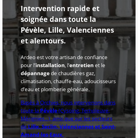
Intervention rapide et
soignée dans toute la
Pévèle, Lille, Valenciennes
et alentours.
Ardeo est votre artisan de confiance
pour l’
installation
, l’
entretien
et le
dépannage
de chaudières gaz,
climatisation, chauffe-eau, adoucisseurs
d’eau et plomberie générale.
Basés à Orchies, nous intervenons dans
toute la
Pévèle
(Cysoing, Templeuve,
Mérignies…), ainsi que sur les secteurs
de
Lille, Seclin, Valenciennes et Saint-
Amand-les-Eaux
.