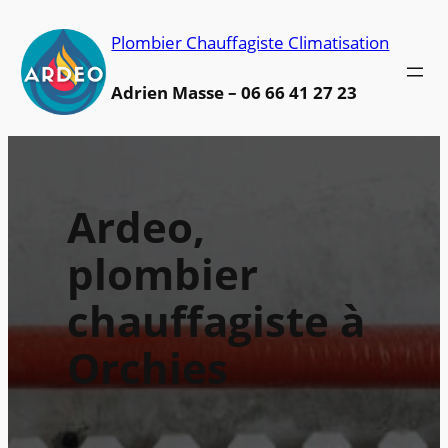
Aller
Plombier Chauffagiste Climatisation
au
contenu
Adrien Masse – 06 66 41 27 23
Ardeo,
plombier
chauffagiste à
Orchies