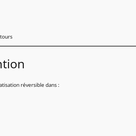
ntours
ntion
atisation réversible dans :